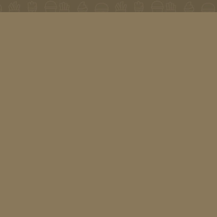
CONTACT
SC
Schalkhaar
Lin
Lindeboomsweg 1-C
Maa
7433 BH Schalkhaar
0570-545130
Din