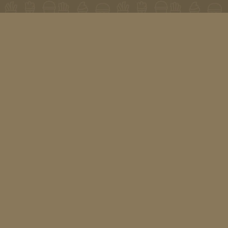
Snack Plaza is meer dan alleen snacks
HALKHAAR
DE BEESTENMARKT
deboomsweg 1-C
Brinkgreverweg 60
ndag
GESLOTEN
Maandag
11:30 – 23:00
sdag
16:00 – 22:00
Dinsdag
11:30 – 23:00