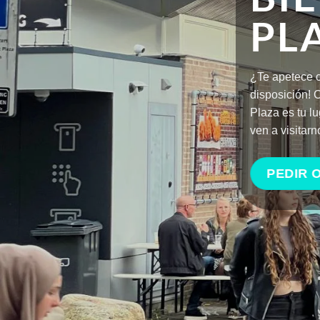
u pedido o recibirlo en casa? ¡Estamos siempre a tu
plios horarios de apertura y un menú variado, Snack
e auténticos snacks holandeses. ¡Haz tu pedido online o