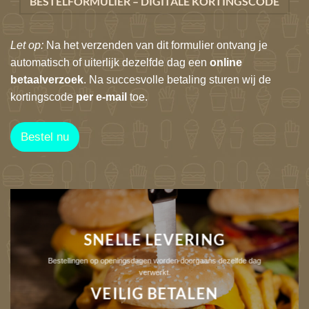
BESTELFORMULIER – DIGITALE KORTINGSCODE
Let op:
Na het verzenden van dit formulier ontvang je
automatisch of uiterlijk dezelfde dag een
online
betaalverzoek
. Na succesvolle betaling sturen wij de
kortingscode
per e-mail
toe.
A
Bestel nu
d
r
e
s
*
A
a
n
SNELLE LEVERING
t
a
Bestellingen op openingsdagen worden doorgaans dezelfde dag
l
verwerkt.
VEILIG BETALEN