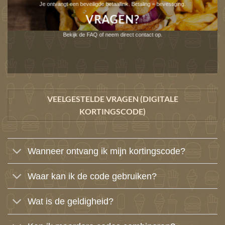
Je ontvangt een beveiligde betaallink. Betaling = bevestiging.
VRAGEN?
Bekijk de FAQ
of
neem direct contact op
.
VEELGESTELDE VRAGEN (DIGITALE
KORTINGSCODE)
Wanneer ontvang ik mijn kortingscode?
Waar kan ik de code gebruiken?
Wat is de geldigheid?