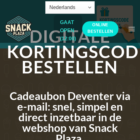
Ga
naar
inhoud
GAAT
ONLINE
DIGITALE
OPEN
BESTELLEN
(12:00)
KORTINGSCOD
BESTELLEN
Cadeaubon Deventer via
e-mail: snel, simpel en
direct inzetbaar in de
webshop van Snack
Plaza.