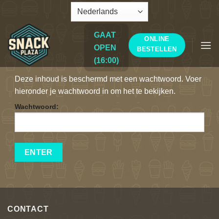
Ga
naar
inhoud
GAAT
ONLINE
OPEN
BESTELLEN
(16:00)
Deze inhoud is beschermd met een wachtwoord. Voer
hieronder je wachtwoord in om het te bekijken.
Wachtwoord:
CONTACT