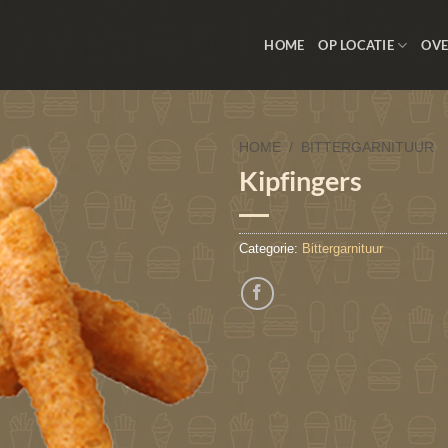
HOME
OP LOCATIE
OVE
HOME
/
BITTERGARNITUUR
Kipfingers
Toevoegen
aan
verlanglijst
Categorie:
Bittergarnituur