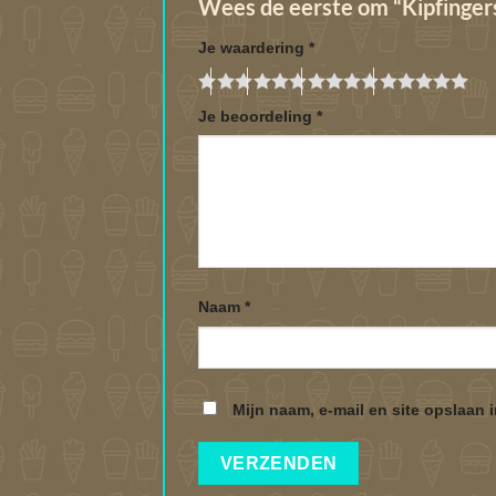
Wees de eerste om “Kipfinger
Je waardering
*
Je beoordeling
*
Naam
*
Mijn naam, e-mail en site opslaan 