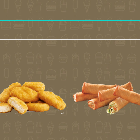
Toevoegen
Toevoe
aan
aan
verlanglijst
verlangli