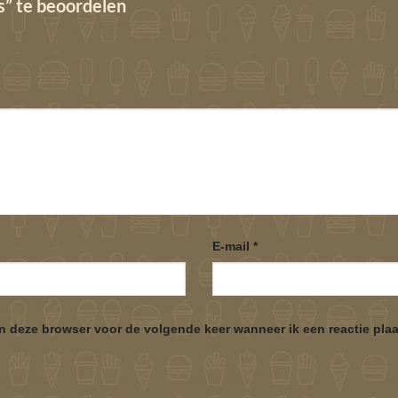
s” te beoordelen
E-mail
*
in deze browser voor de volgende keer wanneer ik een reactie plaa