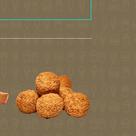
gen
Toevoegen
aan
jst
verlanglijst