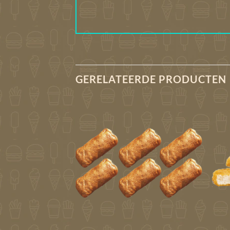
GERELATEERDE PRODUCTEN
Toevoegen
Toevoegen
aan
aan
verlanglijst
verlanglijst