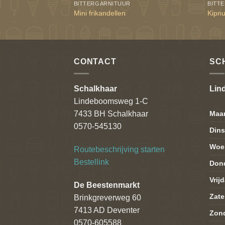
BITTERGARNITUUR
BITT
Mini frikandellen
Kipn
CONTACT
SC
Schalkhaar
Lin
Lindeboomsweg 1-C
Maa
7433 BH Schalkhaar
0570-545130
Din
Woe
Routebeschrijving starten
Bestellink
Don
Vrij
De Beestenmarkt
Zate
Brinkgreverweg 60
7413 AD Deventer
Zon
0570-605588